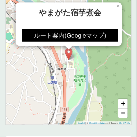
×
やまがた宿芋煮会
ルート案内(Googleマップ)
+
−
Leaflet
|
©
OpenStreetMap
contributors,
CC-BY-SA