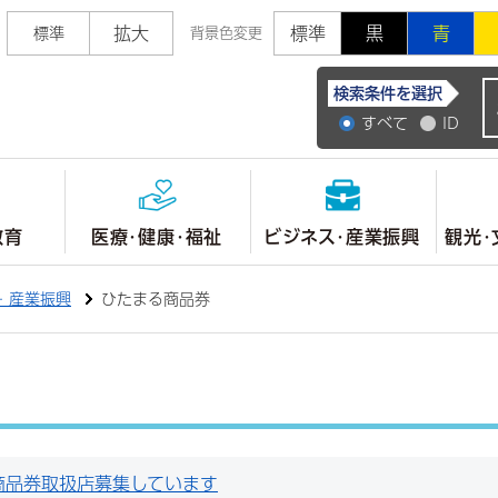
拡大
標準
黒
青
標準
背景色変更
常陸大宮市公式ホ
検索条件を選択
すべて
ID
教育
医療・健康・福祉
ビジネス・産業振興
観光・
・産業振興
ひたまる商品券
商品券取扱店募集しています