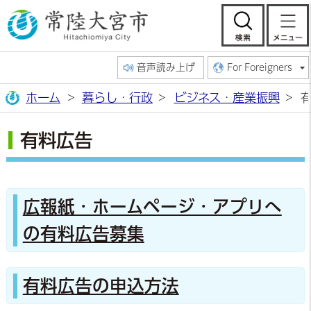
常陸大宮市公
検索
音声読み上げ
For Foreigners
ホーム
暮らし・行政
ビジネス・産業振興
有料広告
広報紙・ホームページ・アプリへ
の有料広告募集
有料広告の申込方法