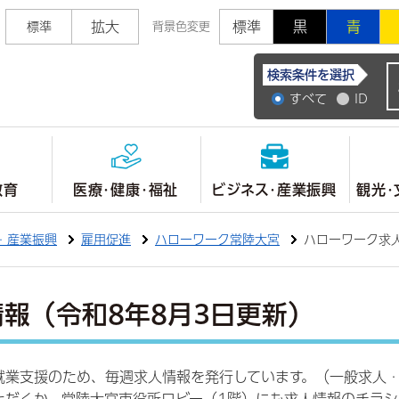
拡大
標準
黒
青
標準
背景色変更
常陸大宮市公式ホ
検索条件を選択
すべて
ID
教育
医療・健康・福祉
ビジネス・産業振興
観光・
・産業振興
雇用促進
ハローワーク常陸大宮
ハローワーク求人
報（令和8年8月3日更新）
就業支援のため、毎週求人情報を発行しています。（一般求人