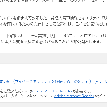
ぞれ管理する情報システムの利用に当たってのサイバーセキュ
ドラインを踏まえて改定した「常陸大宮市情報セキュリティポ
ティを確保するための方針」として位置付け、これを公表いたし
」、「情報セキュリティ実施手順」については、本市のセキュリ
ィに重大な支障を及ぼす恐れがあることから非公開とします。
方針（サイバーセキュリティを確保するための方針） [PDF形式／
ルをご覧いただくには
Adobe Acrobat Reader
が必要です。
い方は、左のボタンをクリックして
Adobe Acrobat Reader
をダウ