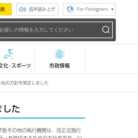
黄
音声読み上げ
For Foreigners
ームページ
文化・スポーツ
市政情報
ための方針を策定しました
ました
び長その他の執行機関は、改正法施行