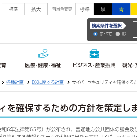
拡大
標準
黒
青
標準
背景色変更
常陸大宮市公式ホ
検索条件を選択
すべて
ID
教育
医療・健康・福祉
ビジネス・産業振興
観光・
各種計画
DXに関する計画
サイバーセキュリティを確保する
ティを確保するための方針を策定し
令和6年法律第65号）が公布され、普通地方公共団体の議会及