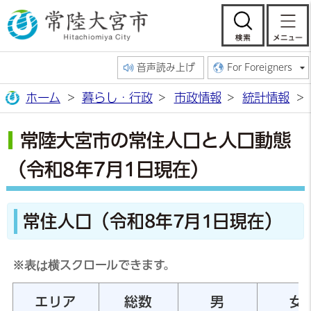
常陸大宮市公
検索
音声読み上げ
For Foreigners
ホーム
暮らし・行政
市政情報
統計情報
常陸大宮市の常住人口と人口動態
（令和8年7月1日現在）
常住人口（令和8年7月1日現在）
※表は横スクロールできます。
エリア
総数
男
女