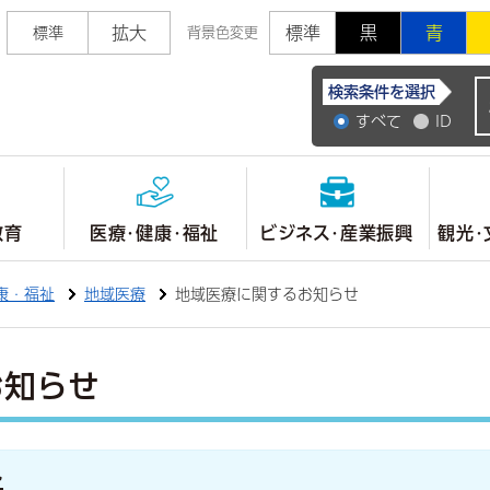
拡大
標準
黒
青
標準
背景色変更
常陸大宮市公式ホ
検索条件を選択
すべて
ID
教育
医療・健康・福祉
ビジネス・産業振興
観光・
康・福祉
地域医療
地域医療に関するお知らせ
お知らせ
み