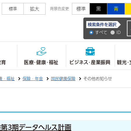
拡大
標準
黒
青
標準
背景色変更
常陸大宮市公式ホ
検索条件を選択
すべて
ID
教育
医療・健康・福祉
ビジネス・産業振興
観光・
康・福祉
保険・年金
国民健康保険
その他お知らせ
第3期データヘルス計画