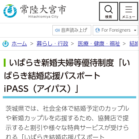
常陸大宮市公
検索
音声読み上げ
For Foreigners
ホーム
暮らし・行政
医療・健康・福祉
結
いばらき新婚夫婦等優待制度「い
ばらき結婚応援パスポート
iPASS（アイパス）」
茨城県では、社会全体で結婚予定のカップル
や新婚カップルを応援するため、協賛店で提
示すると割引や様々な特典サービスが受けら
れる「いばらき結婚応援パスポート