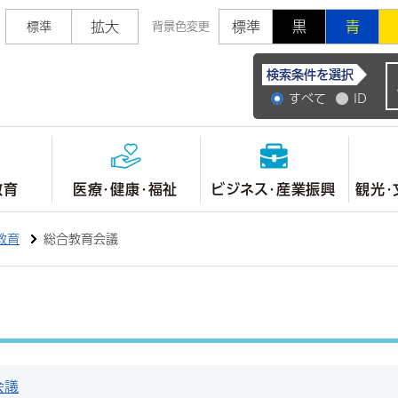
拡大
標準
黒
青
標準
背景色変更
常陸大宮市公式ホ
検索条件を選択
すべて
ID
教育
医療・健康・福祉
ビジネス・産業振興
観光・
教育
総合教育会議
会議