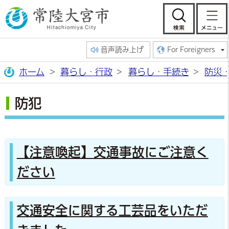
常陸大宮市公
検索
音声読み上げ
For Foreigners
ホーム
暮らし・行政
暮らし・手続き
防災
防犯
【注意喚起】交通事故にご注意く
ださい
交通安全に関する工芸品をいただ