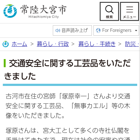
常陸大宮市公
検索
音声読み上げ
For Foreigners
ホーム
暮らし・行政
暮らし・手続き
防災
交通安全に関する工芸品をいただ
きました
古河市在住の宮師「塚原幸一」さんより交通
安全に関する工芸品、「無事カエル」等の木
像をいただきました。
塚原さんは、宮大工として多くの寺社仏閣を