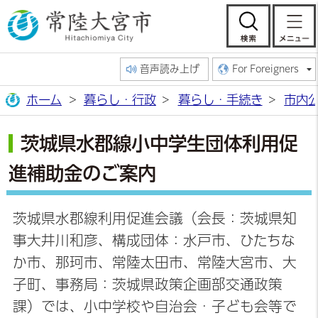
常陸大宮市公
検索
音声読み上げ
For Foreigners
ホーム
暮らし・行政
暮らし・手続き
市内
茨城県水郡線小中学生団体利用促
進補助金のご案内
茨城県水郡線利用促進会議（会長：茨城県知
事大井川和彦、構成団体：水戸市、ひたちな
か市、那珂市、常陸太田市、常陸大宮市、大
子町、事務局：茨城県政策企画部交通政策
課）では、小中学校や自治会・子ども会等で