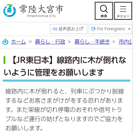
常陸大宮市公
検索
音声読み上げ
For Foreigners
ホーム
暮らし・行政
暮らし・手続き
市内
【JR東日本】線路内に木が倒れな
いように管理をお願いします
線路内に木が倒れると、列車にぶつかり脱線
するなどお客さまがけがをする恐れがありま
す。また架線が切れ停電のおそれや信号トラ
ブルなど運行の妨げとなりますのでご協力を
お願いします。