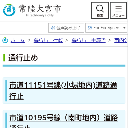
常陸大宮市公
検索
音声読み上げ
For Foreigners
ホーム
暮らし・行政
暮らし・手続き
市内
通行止め
市道11151号線(小場地内)道路通
行止
市道10195号線（南町地内）道路