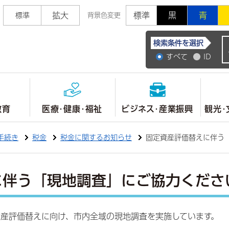
拡大
標準
黒
青
標準
背景色変更
常陸大宮市公式ホ
検索条件を選択
すべて
ID
教育
医療・健康・福祉
ビジネス・産業振興
観光・
手続き
税金
税金に関するお知らせ
固定資産評価替えに伴う
に伴う「現地調査」にご協力くださ
資産評価替えに向け、市内全域の現地調査を実施しています。