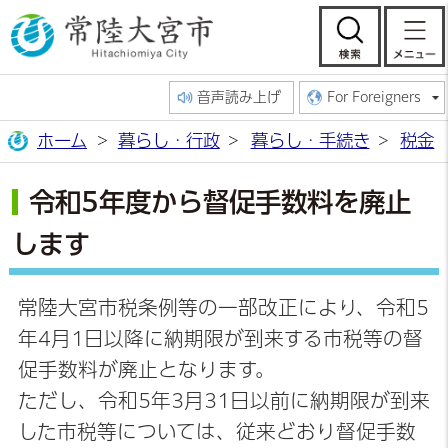
常陸大宮市公
検索
音声読み上げ
For Foreigners
ホーム
暮らし・行政
暮らし・手続き
税金
令和5年度から督促手数料を廃止
します
常陸大宮市税条例等の一部改正により、令和5
年4月1日以降に納期限が到来する市税等の督
促手数料が廃止となります。
ただし、令和5年3月31日以前に納期限が到来
した市税等については、従来どおり督促手数