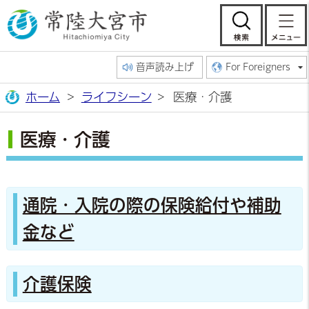
常陸大宮市公
検索
音声読み上げ
For Foreigners
ホーム
ライフシーン
医療・介護
医療・介護
通院・入院の際の保険給付や補助
金など
介護保険