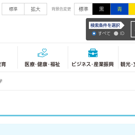
拡大
標準
黒
青
標準
背景色変更
常陸大宮市公式ホ
検索条件を選択
すべて
ID
教育
医療・健康・福祉
ビジネス・産業振興
観光・
学