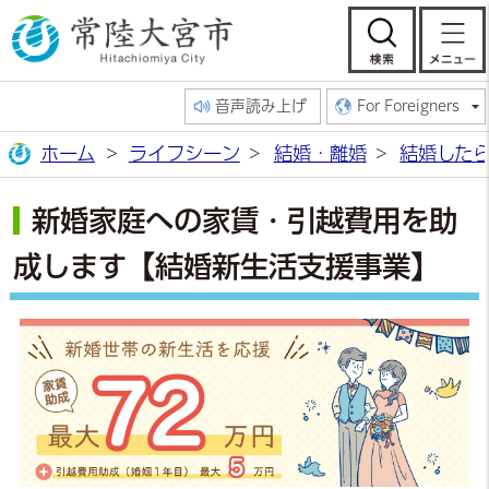
常陸大宮市公
検索
音声読み上げ
For Foreigners
ホーム
ライフシーン
結婚・離婚
結婚した
新婚家庭への家賃・引越費用を助
成します【結婚新生活支援事業】