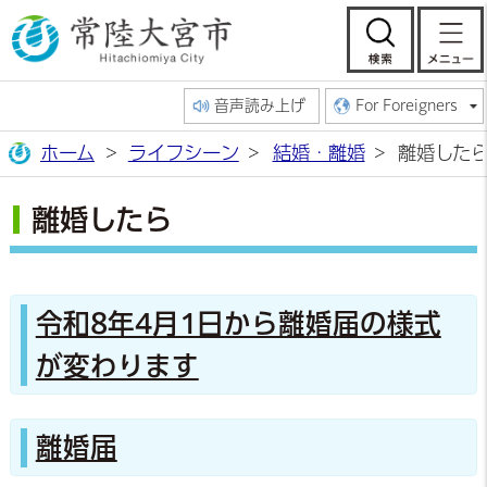
常陸大宮市公
検索
音声読み上げ
For Foreigners
ホーム
ライフシーン
結婚・離婚
離婚した
離婚したら
令和8年4月1日から離婚届の様式
が変わります
離婚届