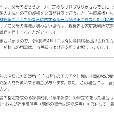
権は、父母のどちらか一方に定めなければなりませんでした（
後の未成年の子の親権を父母が共同で行うこと（共同親権）も
離婚後のこどもの養育に関するルールが改正されました（民法
ついて父母の協議が調わない場合は、親権者を家庭裁判所で定
婚届を届出することができます。
更されますので、令和8年4月1日以降に離婚届を提出される
。新様式の届書は、市民課および各支所でお配りしています。
前の旧様式の離婚届（「未成年の子の氏名」欄に共同親権の欄
で記入をお願いする場合があります。また、この場合には、届
さい。
者の指定を求める家事裁判（家事調停）の申立てをした場合は
謄本および確定証明書（調停の場合は調停調書）を添付して、