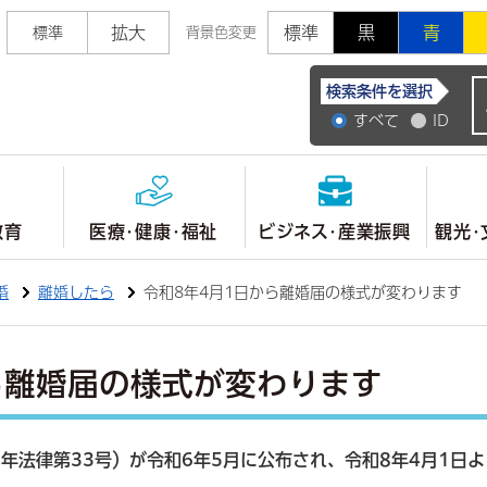
拡大
標準
黒
青
標準
背景色変更
常陸大宮市公式ホ
検索条件を選択
すべて
ID
教育
医療・健康・福祉
ビジネス・産業振興
観光・
婚
離婚したら
令和8年4月1日から離婚届の様式が変わります
ら離婚届の様式が変わります
年法律第33号）が令和6年5月に公布され、令和8年4月1日