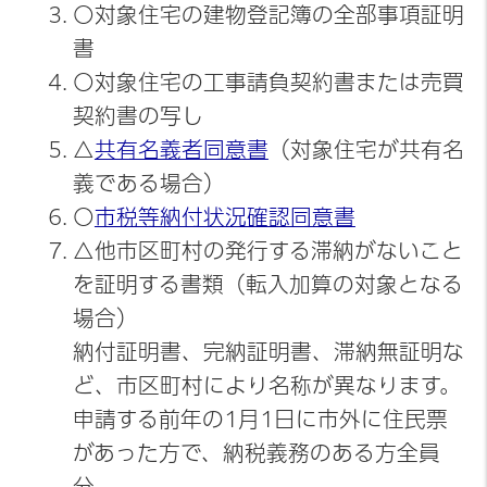
○対象住宅の建物登記簿の全部事項証明
書
○対象住宅の工事請負契約書または売買
契約書の写し
△
共有名義者同意書
（対象住宅が共有名
義である場合）
○
市税等納付状況確認同意書
△他市区町村の発行する滞納がないこと
を証明する書類（転入加算の対象となる
場合）
納付証明書、完納証明書、滞納無証明な
ど、市区町村により名称が異なります。
申請する前年の1月1日に市外に住民票
があった方で、納税義務のある方全員
分。