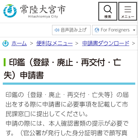
常陸大宮市公
検索
音声読み上げ
For Foreigners
ホーム
便利なメニュー
申請書ダウンロード
印鑑（登録・廃止・再交付・亡
失）申請書
印鑑の｛登録・廃止・再交付・亡失等｝の届
出をする際に申請書に必要事項を記載して市
民課窓口に提出してください。
申請の際には、本人確認書類の提示が必要で
す。（官公署が発行した身分証明書で顔写真