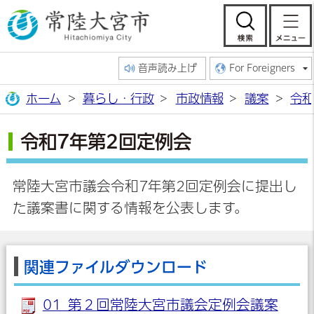
常陸大宮市公
検索
音声読み上げ
For Foreigners
ホーム
暮らし・行政
市政情報
議案
令和
令和7年第2回定例会
常陸大宮市議会令和7年第2回定例会に提出し
た議案書に関する情報を公表します。
関連ファイルダウンロード
01_第２回常陸大宮市議会定例会議案