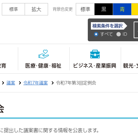
拡大
標準
黒
青
標準
背景色変更
常陸大宮市公式ホ
検索条件を選択
すべて
ID
教育
医療・健康・福祉
ビジネス・産業振興
観光・
議案
令和7年議案
令和7年第3回定例会
会
会に提出した議案書に関する情報を公表します。