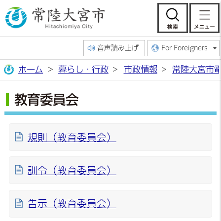
常陸大宮市公
検索
音声読み上げ
For Foreigners
ホーム
暮らし・行政
市政情報
常陸大宮市
教育委員会
規則（教育委員会）
訓令（教育委員会）
告示（教育委員会）