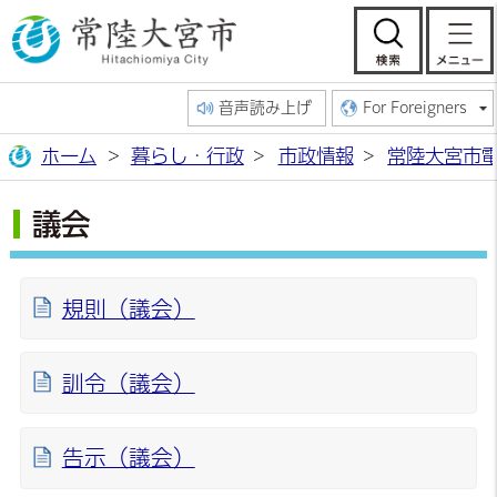
常陸大宮市公
検索
音声読み上げ
For Foreigners
ホーム
暮らし・行政
市政情報
常陸大宮市
議会
規則（議会）
訓令（議会）
告示（議会）