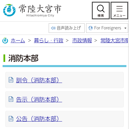
常陸大宮市公
検索
音声読み上げ
For Foreigners
ホーム
暮らし・行政
市政情報
常陸大宮市
消防本部
訓令（消防本部）
告示（消防本部）
公告（消防本部）