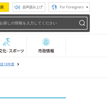
黄
音声読み上げ
For Foreigners
ームページ
文化・スポーツ
市政情報
成18年度