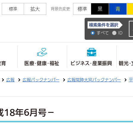
拡大
標準
黒
青
標準
背景色変更
常陸大宮市公式ホ
検索条件を選択
すべて
ID
教育
医療・健康・福祉
ビジネス・産業振興
観光・
広報
広報バックナンバー
広報常陸大宮バックナンバー
平
成18年6月号－