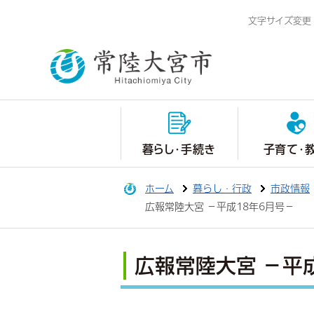
文字サイズ変更
暮らし・手続き
子育て・
ホーム
暮らし・行政
市政情報
広報常陸大宮 －平成18年6月号－
広報常陸大宮 －平