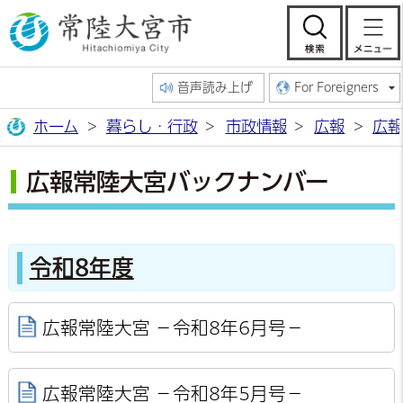
常陸大宮市公
検索
音声読み上げ
For Foreigners
ホーム
暮らし・行政
市政情報
広報
広報
広報常陸大宮バックナンバー
令和8年度
広報常陸大宮 －令和8年6月号－
広報常陸大宮 －令和8年5月号－