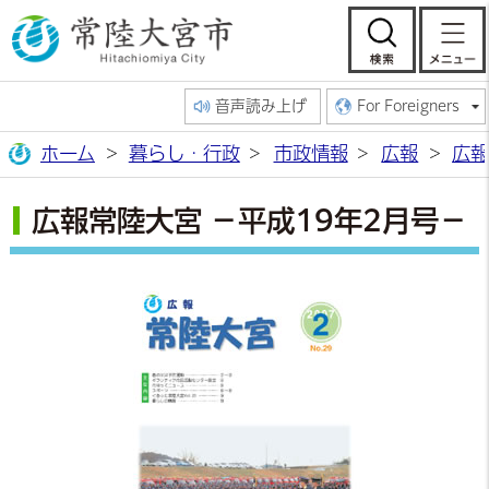
常陸大宮市公
検索
音声読み上げ
For Foreigners
ホーム
暮らし・行政
市政情報
広報
広報
広報常陸大宮 －平成19年2月号－