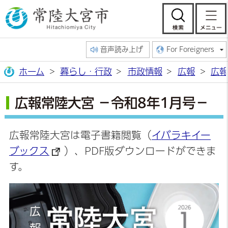
常陸大宮市公
検索
音声読み上げ
For Foreigners
ホーム
暮らし・行政
市政情報
広報
広報
広報常陸大宮 －令和8年1月号－
広報常陸大宮は電子書籍閲覧（
イバラキイー
ブックス
）、PDF版ダウンロードができま
す。