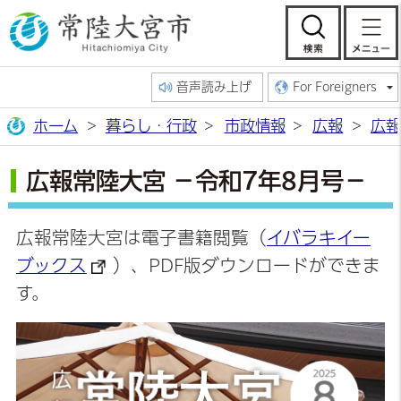
常陸大宮市公
検索
音声読み上げ
For Foreigners
ホーム
暮らし・行政
市政情報
広報
広報
広報常陸大宮 －令和7年8月号－
広報常陸大宮は電子書籍閲覧（
イバラキイー
ブックス
）、PDF版ダウンロードができま
す。