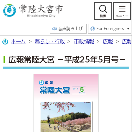
常陸大宮市公
検索
音声読み上げ
For Foreigners
ホーム
暮らし・行政
市政情報
広報
広報
広報常陸大宮 －平成25年5月号－