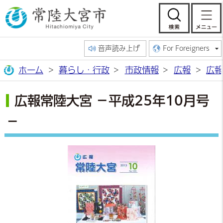
常陸大宮市公
検索
音声読み上げ
For Foreigners
ホーム
暮らし・行政
市政情報
広報
広報
広報常陸大宮 －平成25年10月号
－