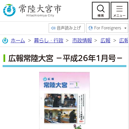
常陸大宮市公
検索
音声読み上げ
For Foreigners
ホーム
暮らし・行政
市政情報
広報
広報
広報常陸大宮 －平成26年1月号－