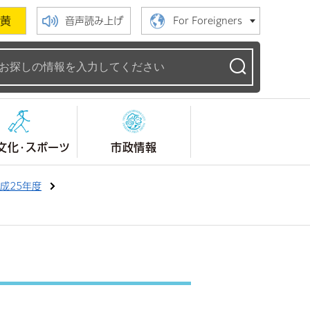
黄
音声読み上げ
For Foreigners
ームページ
文化・スポーツ
市政情報
成25年度