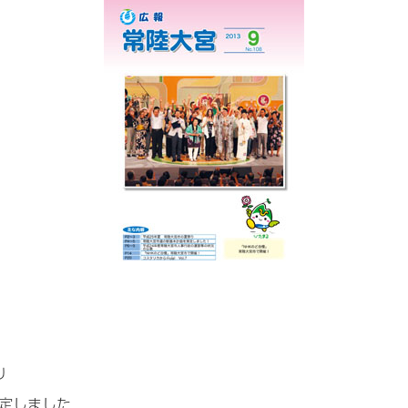
り
定しました