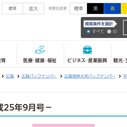
拡大
標準
黒
青
標準
背景色変更
常陸大宮市公式ホ
検索条件を選択
すべて
ID
教育
医療・健康・福祉
ビジネス・産業振興
観光・
広報
広報バックナンバー
広報常陸大宮バックナンバー
平
成25年9月号－