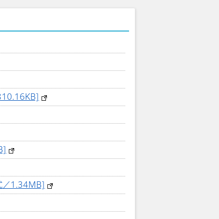
.16KB]
]
1.34MB]