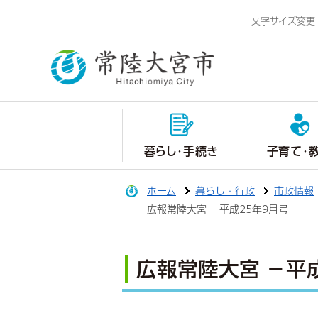
文字サイズ変更
暮らし・手続き
子育て・
ホーム
暮らし・行政
市政情報
広報常陸大宮 －平成25年9月号－
広報常陸大宮 －平