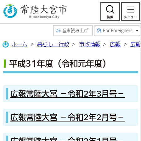
常陸大宮市公
検索
音声読み上げ
For Foreigners
ホーム
暮らし・行政
市政情報
広報
広報
平成31年度（令和元年度）
広報常陸大宮 －令和2年3月号－
広報常陸大宮 －令和2年2月号－