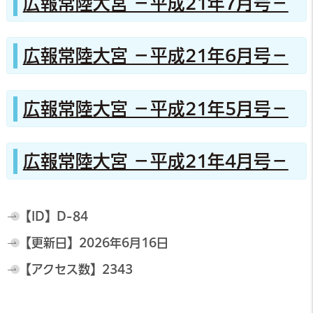
広報常陸大宮 －平成21年7月号－
広報常陸大宮 －平成21年6月号－
広報常陸大宮 －平成21年5月号－
広報常陸大宮 －平成21年4月号－
【ID】
D-84
【更新日】
2026年6月16日
【アクセス数】
2343