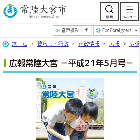
常陸大宮市公
検索
音声読み上げ
For Foreigners
ホーム
暮らし・行政
市政情報
広報
広報
広報常陸大宮 －平成21年5月号－