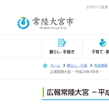
文字サイズ変更
暮らし・手続き
子育て・
ホーム
暮らし・行政
市政情報
広報常陸大宮 －平成24年4月号－
広報常陸大宮 －平