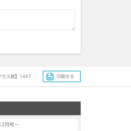
クセス数】
1447
印刷する
年2月号－