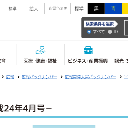
拡大
標準
黒
青
標準
背景色変更
常陸大宮市公式ホ
検索条件を選択
すべて
ID
教育
医療・健康・福祉
ビジネス・産業振興
観光・
広報
広報バックナンバー
広報常陸大宮バックナンバー
平
成24年4月号－