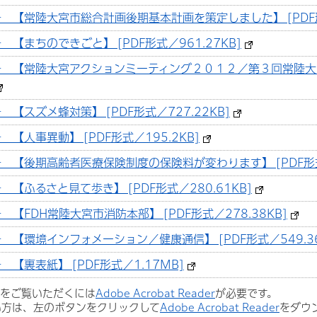
 【常陸大宮市総合計画後期基本計画を策定しました】 [PDF形式
【まちのできごと】 [PDF形式／961.27KB]
号 【常陸大宮アクションミーティング２０１２／第３回常陸
【スズメ蜂対策】 [PDF形式／727.22KB]
【人事異動】 [PDF形式／195.2KB]
 【後期高齢者医療保険制度の保険料が変わります】 [PDF形式／
【ふるさと見て歩き】 [PDF形式／280.61KB]
【FDH常陸大宮市消防本部】 [PDF形式／278.38KB]
【環境インフォメーション／健康通信】 [PDF形式／549.36
【裏表紙】 [PDF形式／1.17MB]
ルをご覧いただくには
Adobe Acrobat Reader
が必要です。
い方は、左のボタンをクリックして
Adobe Acrobat Reader
をダウ