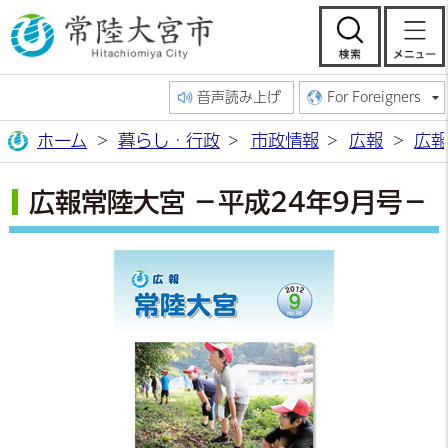
常陸大宮市公
検索
音声読み上げ
For Foreigners
ホーム
暮らし・行政
市政情報
広報
広報
広報常陸大宮 －平成24年9月号－