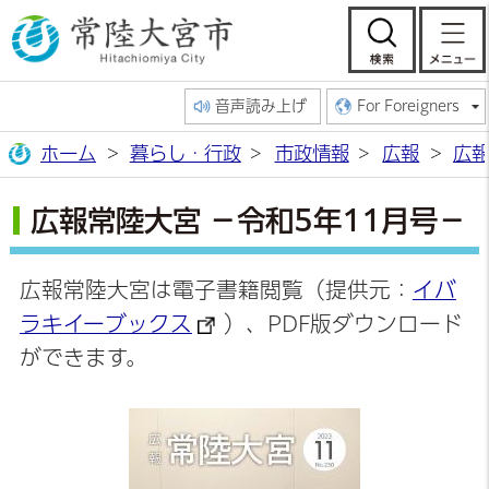
常陸大宮市公
検索
音声読み上げ
For Foreigners
ホーム
暮らし・行政
市政情報
広報
広
広報常陸大宮 －令和5年11月号－
広報常陸大宮は電子書籍閲覧（提供元：
イバ
ラキイーブックス
）、PDF版ダウンロード
ができます。