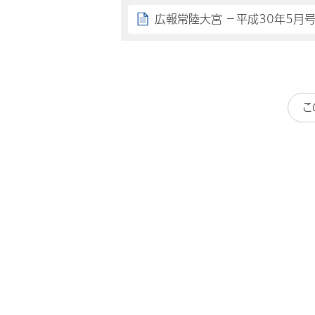
広報常陸大宮 －平成30年5月
こ