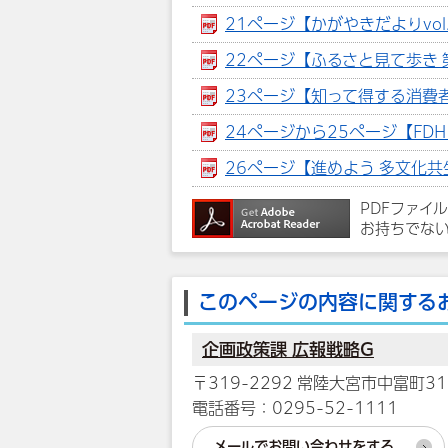
21ページ【かがやきだよりvol.1
22ページ【ふるさと見て歩き 第1
23ページ【知って得する消費者情報
24ページから25ページ【FDH 
26ページ【進めよう 多文化共
PDFファイ
お持ちでな
このページの内容に関する
企画政策課 広報戦略G
〒319-2292 常陸大宮市中富町31
電話番号：0295-52-1111
メールでお問い合わせをする