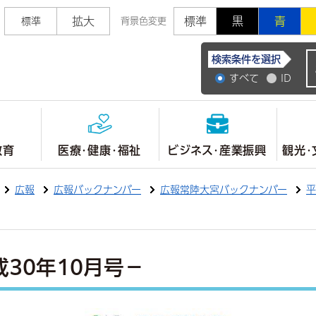
拡大
標準
黒
青
標準
背景色変更
常陸大宮市公式ホ
検索条件を選択
すべて
ID
教育
医療・健康・福祉
ビジネス・産業振興
観光・
広報
広報バックナンバー
広報常陸大宮バックナンバー
平
成30年10月号－