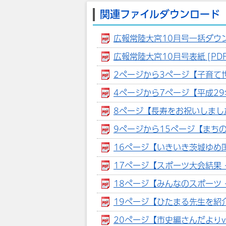
関連ファイルダウンロード
広報常陸大宮10月号一括ダウンロ
広報常陸大宮10月号表紙 [PDF
2ページから3ページ【子育て世
4ページから7ページ【平成29年度
8ページ【長寿をお祝いしました】
9ページから15ページ【まちので
16ページ【いきいき茨城ゆめ国体2
17ページ【スポーツ大会結果・地
18ページ【みんなのスポーツ・エ
19ページ【ひたまる先生を紹介
20ページ【市史編さんだよりvol.