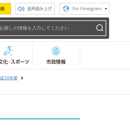
黄
音声読み上げ
For Foreigners
ームページ
文化・スポーツ
市政情報
成30年度