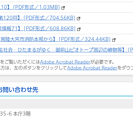
0】 [PDF形式／1.03MB]
20回】 [PDF形式／704.56KB]
71】 [PDF形式／608.86KB]
常陸大宮市消防本部から】 [PDF形式／324.44KB]
生社会・ひたまるがゆく・御前山ビオトープ周辺の植物等】 [PDF
ルをご覧いただくには
Adobe Acrobat Reader
が必要です。
い方は、左のボタンをクリックして
Adobe Acrobat Reader
をダウ
お問い合わせ先
35-6 本庁3階