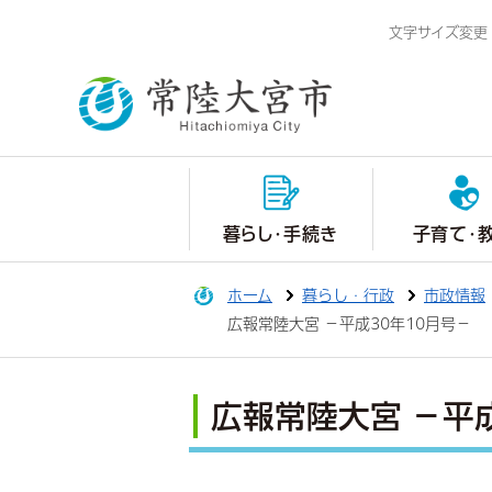
文字サイズ変更
暮らし・手続き
子育て・
ホーム
暮らし・行政
市政情報
広報常陸大宮 －平成30年10月号－
広報常陸大宮 －平