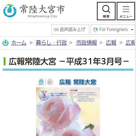
常陸大宮市公
検索
音声読み上げ
For Foreigners
ホーム
暮らし・行政
市政情報
広報
広報
広報常陸大宮 －平成31年3月号－