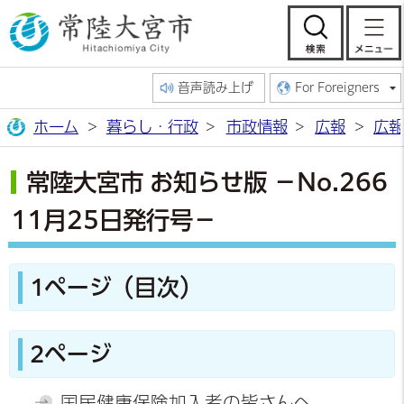
常陸大宮市公
検索
音声読み上げ
For Foreigners
ホーム
暮らし・行政
市政情報
広報
広報
常陸大宮市 お知らせ版 －No.266
11月25日発行号－
1ページ（目次）
2ページ
国民健康保険加入者の皆さんへ