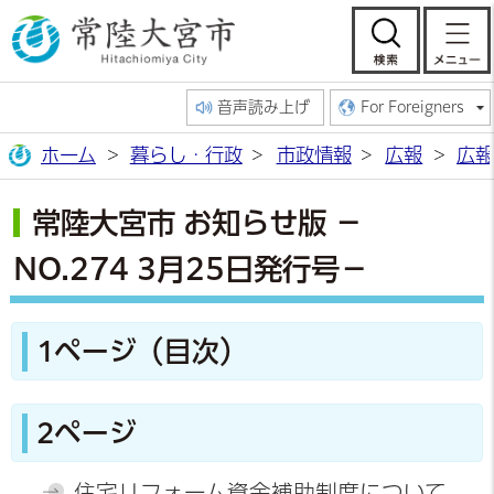
常陸大宮市公
検索
音声読み上げ
For Foreigners
ホーム
暮らし・行政
市政情報
広報
広報
常陸大宮市 お知らせ版 －
NO.274 3月25日発行号－
1ページ（目次）
2ページ
住宅リフォーム資金補助制度について