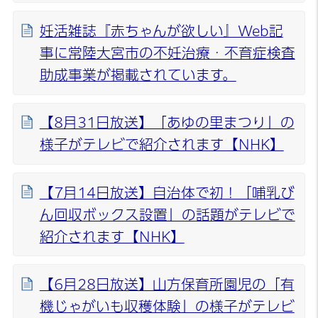
妊活雑誌『赤ちゃんが欲しい』Web記
事に常陸大宮市の不妊治療・不育症検査
助成事業が掲載されています。
【8月31日放送】「あゆの里まつり」の
様子がテレビで紹介されます【NHK】
【7月14日放送】自治体で初！「哺乳び
ん回収ボックス設置」の話題がテレビで
紹介されます【NHK】
【6月28日放送】山方保育所園児の「有
機じゃがいも収穫体験」の様子がテレビ