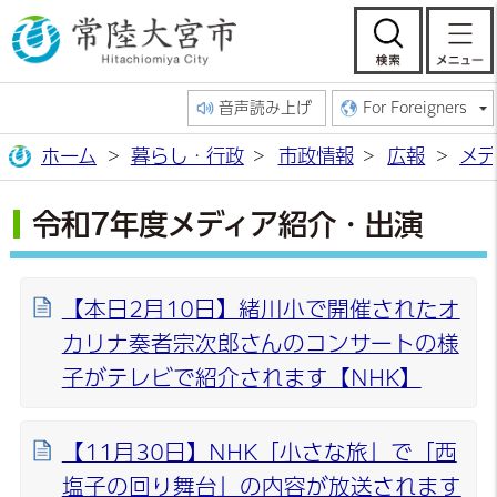
常陸大宮市公
検索
音声読み上げ
For Foreigners
ホーム
暮らし・行政
市政情報
広報
メデ
令和7年度メディア紹介・出演
【本日2月10日】緒川小で開催されたオ
カリナ奏者宗次郎さんのコンサートの様
子がテレビで紹介されます【NHK】
【11月30日】NHK「小さな旅」で「西
塩子の回り舞台」の内容が放送されます